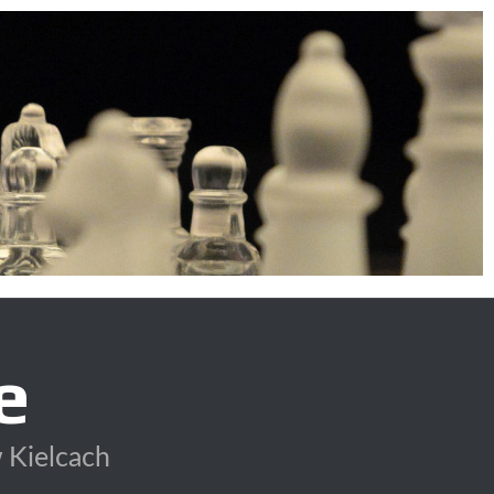
e
 Kielcach