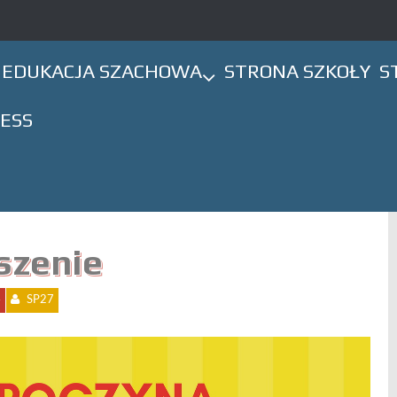
EDUKACJA SZACHOWA
STRONA SZKOŁY
S
HESS
szenie
4
SP27