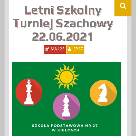
Letni Szkolny
Turniej Szachowy
22.06.2021
MAJ 23
SP27