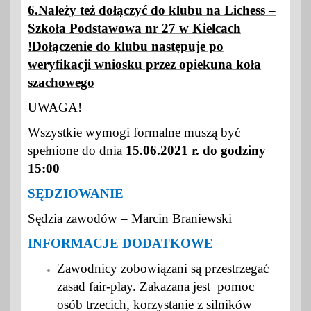
6.Należy też dołączyć do klubu na Lichess –
Szkoła Podstawowa nr 27 w Kielcach
!
Dołączenie do klubu następuje po
weryfikacji wniosku przez opiekun
a koła
szachowego
UWAGA!
Wszystkie wymogi formalne muszą być
spełnione do dnia
15
.06.2021 r. do godziny
15:00
SĘDZIOWANIE
Sędzia zawodów – Marcin Braniewski
INFORMACJE DODATKOWE
Zawodnicy zobowiązani są przestrzegać
zasad fair-play. Zakazana jest pomoc
osób trzecich, korzystanie z silników