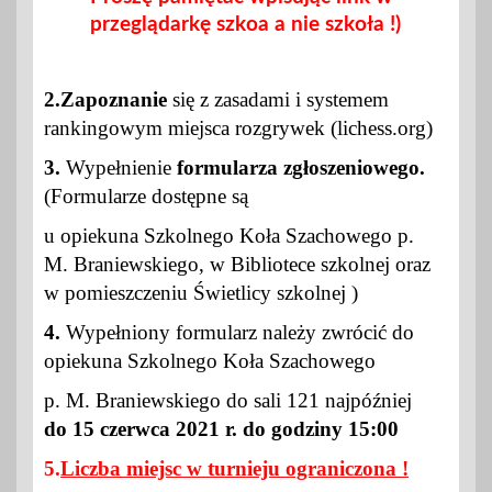
przeglądarkę szkoa a nie szkoła !)
2.Zapoznanie
się z zasadami i systemem
rankingowym miejsca rozgrywek (lichess.org)
3.
Wypełnienie
formularza zgłoszeniowego.
(Formularze dostępne są
u opiekuna
S
zkolnego
K
oła
S
zachowego p.
M. Braniewskiego, w
B
ibliotece szkolnej oraz
w pomieszczeniu Świetlicy
szkolnej
)
4.
Wypełniony formularz należy zwrócić do
opiekuna Szkolnego Koła Szachowego
p. M. Braniewskiego do sali 121 najpóźniej
do 15 czerwca 2021 r.
do godziny 15:00
5.
Liczba miejsc w turnieju ograniczona !